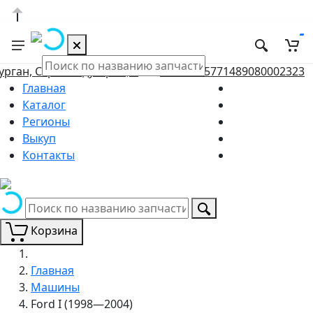
урган, Стройиндустрии, 5
+79658657714
89080002323
Главная
Каталог
Регионы
Выкуп
Контакты
Корзина
Главная
Машины
Ford I (1998—2004)