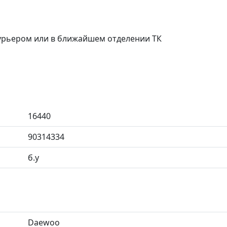
курьером или в ближайшем отделении ТК
16440
90314334
б.у
Daewoo