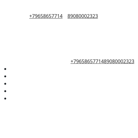
+79658657714
89080002323
+79658657714
89080002323